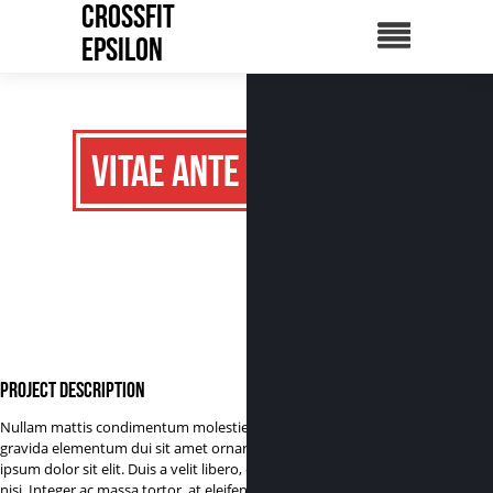
CrossFit
Epsilon
Vitae ante
Project Description
Nullam mattis condimentum molestie. Nam
gravida elementum dui sit amet ornare. Lorem
ipsum dolor sit elit. Duis a velit libero, eu aliquam
nisi. Integer ac massa tortor, at eleifend nisi. Nulla