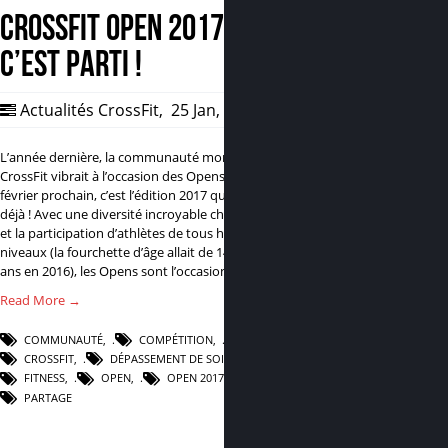
CrossFit Open 2017 –
C’est parti !
Actualités CrossFit
,
25 Jan, 2017
0
L’année dernière, la communauté mondiale du
CrossFit vibrait à l’occasion des Opens 2016; le 23
février prochain, c’est l’édition 2017 qui démarre
déjà ! Avec une diversité incroyable chaque année
et la participation d’athlètes de tous horizons et
niveaux (la fourchette d’âge allait de 14 ans à 83
ans en 2016), les Opens sont l’occasion…
Read More →
COMMUNAUTÉ
,
COMPÉTITION
,
CROSSFIT
,
DÉPASSEMENT DE SOI
,
FITNESS
,
OPEN
,
OPEN 2017
,
PARTAGE