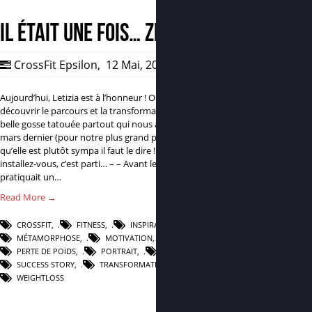
Il était une fois… Zia
CrossFit Epsilon
,
12 Mai, 2016
1
Aujourd’hui, Letizia est à l’honneur ! On vous fait
découvrir le parcours et la transformation de cette
belle gosse tatouée partout qui nous a rejoint en
mars dernier (pour notre plus grand plaisir, parce
qu’elle est plutôt sympa il faut le dire !!). Allez
installez-vous, c’est parti… – – Avant le CrossFit, Zia
pratiquait un…
Read More →
CROSSFIT
,
FITNESS
,
INSPIRATION
,
MÉTAMORPHOSE
,
MOTIVATION
,
PERTE DE POIDS
,
PORTRAIT
,
SPORT
,
SUCCESS STORY
,
TRANSFORMATION
,
WEIGHTLOSS