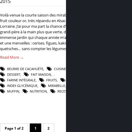
2015
0
Voilà venue la courte saison des mirabelles, ce joli
fruit couleur or, très répandu en Alsace et en
Lorraine. J’ai pour ma part la chance d’avoir un
grand-père à la main plus que verte, doté d’un
immense jardin qui chaque année m’apporte mille
et une merveilles : cerises, figues, kakis,
quetsches… sans compter les légumes divers et…
Read More →
BEURRE DE CACAHUÈTE
,
CUISINE
,
DESSERT
,
FAIT MAISON
,
FARINE INTÉGRALE
,
FRUITS
,
IG BAS
,
INDEX GLYCÉMIQUE
,
MIRABELLE
,
MUFFIN
,
NUTRITION
,
RECETTE
,
SAIN
Page 1 of 2
1
2