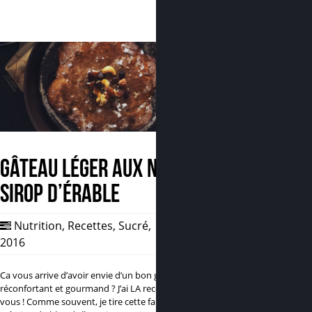
Gâteau léger aux noix et
sirop d’érable
Nutrition
,
Recettes
,
Sucré
,
30 Mar,
2016
0
Ca vous arrive d’avoir envie d’un bon gâteau,
réconfortant et gourmand ? J’ai LA recette pour
vous ! Comme souvent, je tire cette fabuleuse