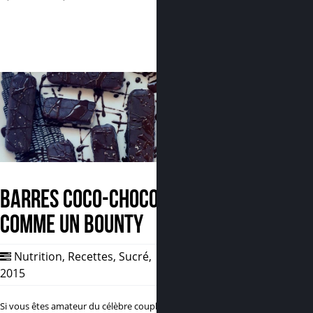
Barres coco-choco
comme un Bounty
Nutrition
,
Recettes
,
Sucré
,
16 Oct,
2015
0
Si vous êtes amateur du célèbre couple