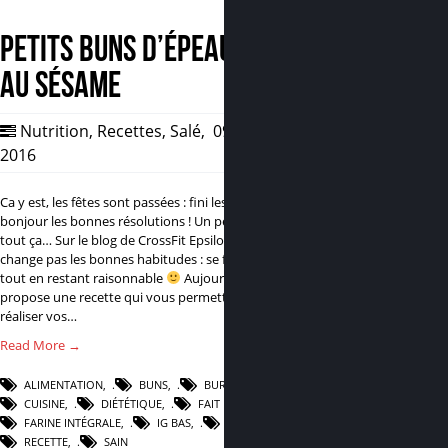
Petits buns d’épeautre
au sésame
Nutrition
,
Recettes
,
Salé
,
09 Jan,
2016
2
Ca y est, les fêtes sont passées : fini les excès,
bonjour les bonnes résolutions ! Un peu ennuyeux
tout ça… Sur le blog de CrossFit Epsilon, on ne
change pas les bonnes habitudes : se faire plaisir
tout en restant raisonnable
Aujourd’hui je vous
propose une recette qui vous permettra de
réaliser vos…
Read More →
ALIMENTATION
,
BUNS
,
BURGER
,
CUISINE
,
DIÉTÉTIQUE
,
FAIT MAISON
,
FARINE INTÉGRALE
,
IG BAS
,
PAIN
,
RECETTE
,
SAIN