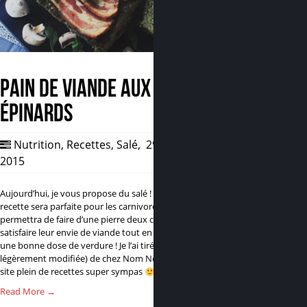
Pain de viande aux
épinards
Nutrition
,
Recettes
,
Salé
,
29 Sep,
2015
0
Aujourd’hui, je vous propose du salé ! Cette
recette sera parfaite pour les carnivores, et leur
permettra de faire d’une pierre deux coups :
satisfaire leur envie de viande tout en mangeant
une bonne dose de verdure ! Je l’ai tirée (et
légèrement modifiée) de chez Nom Nom Paléo, un
site plein de recettes super sympas
Ce pain…
Read More →