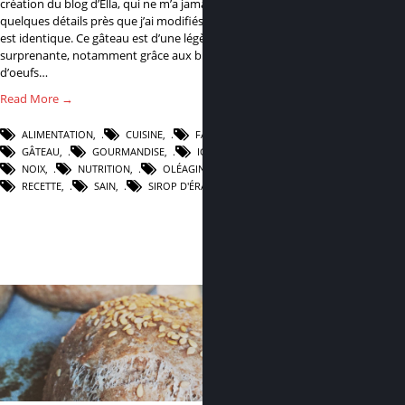
création du blog d’Ella, qui ne m’a jamais déçue. A
quelques détails près que j’ai modifiés, la recette
est identique. Ce gâteau est d’une légèreté
surprenante, notamment grâce aux blancs
d’oeufs…
Read More →
ALIMENTATION
,
CUISINE
,
FAIT MAISON
,
GÂTEAU
,
GOURMANDISE
,
IG BAS
,
NOIX
,
NUTRITION
,
OLÉAGINEUX
,
RECETTE
,
SAIN
,
SIROP D'ÉRABLE