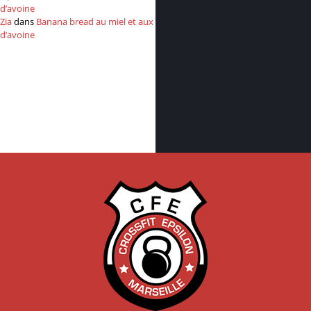
d’avoine
Zia
dans
Banana bread au miel et aux flocons
d’avoine