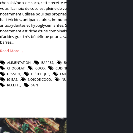
chocolat/noix de coco, cette recette est faite pour
vous ! La noix de coco est pleine de vertus, et
notamment utilisée pour ses propriétés
bactéricides, antiparasitaires, immunostimulantes,
antioxydantes et hypoglycémiantes. Son huile
notamment est riche d’une combinaison unique
d’acides gras très bénéfique pour la santé ! Ces
barres…
Read More →
ALIMENTATION
,
BARRES
,
BOUNTY
,
CHOCOLAT
,
COCO
,
CUISINE
,
DESSERT
,
DIÉTÉTIQUE
,
FAIT MAISON
,
IG BAS
,
NOIX DE COCO
,
NUTRITION
,
RECETTE
,
SAIN