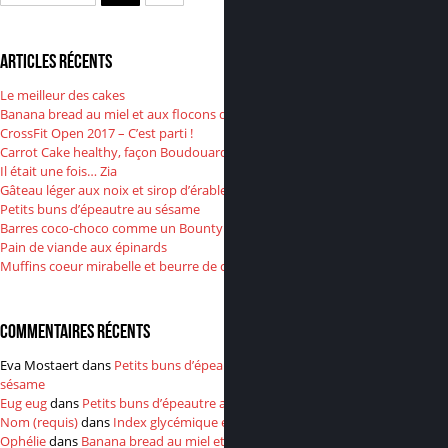
Articles récents
Le meilleur des cakes
Banana bread au miel et aux flocons d’avoine
CrossFit Open 2017 – C’est parti !
Carrot Cake healthy, façon Boudouard
Il était une fois… Zia
Gâteau léger aux noix et sirop d’érable
Petits buns d’épeautre au sésame
Barres coco-choco comme un Bounty
Pain de viande aux épinards
Muffins coeur mirabelle et beurre de cacahuète
Commentaires récents
Eva Mostaert
dans
Petits buns d’épeautre au
sésame
Eug eug
dans
Petits buns d’épeautre au sésame
Nom (requis)
dans
Index glycémique et insuline
Ophélie
dans
Banana bread au miel et aux flocons