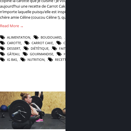
copine la carotte que je cuisine ! Je vous propose
aujourd’hui une recette de Carrot Cake, et pas
n’importe laquelle puisqu’elle est inspirée par ma
chère amie Céline (coucou Céline !), qui…
Read More →
ALIMENTATION
,
BOUDOUARD
,
CAROTTE
,
CARROT CAKE
,
CUISINE
,
DESSERT
,
DIÉTÉTIQUE
,
FAIT MAISON
,
GÂTEAU
,
GOURMANDISE
,
HEALTHY
,
IG BAS
,
NUTRITION
,
RECETTE
,
SAIN