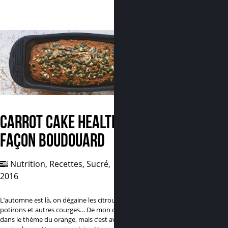
Carrot Cake healthy,
façon Boudouard
Nutrition
,
Recettes
,
Sucré
,
30 Oct,
2016
0
L’automne est là, on dégaine les citrouilles,
potirons et autres courges… De mon côté je reste
dans le thème du orange, mais c’est avec ma