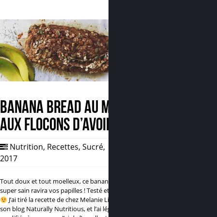
Banana bread au miel et
aux flocons d’avoine
Nutrition
,
Recettes
,
Sucré
,
20 Fév,
2017
2
Tout doux et tout moelleux, ce banana bread
super sain ravira vos papilles ! Testé et approuvé
J’ai tiré la recette de chez Melanie Lionello, sur
son blog Naturally Nutritious, et l’ai légèrement