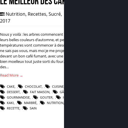
Le meilleur des cakes
Nutrition
,
Recettes
,
Sucré
,
17 Oct,
2017
0
Nous y voilà : les arbres commencent à revêtir
leurs belles couleurs d’automne, et petit à petit les
températures vont commencer à descendre… Je
ne sais pas vous, mais moi je me projette déjà
devant un bon café fumant, avec une part de cake
bien moelleux tout juste sorti du four…
Il existe
des…
Read More →
CAKE
,
CHOCOLAT
,
CUISINE
,
DESSERT
,
FAIT MAISON
,
GÂTEAU
,
GOURMANDISE
,
GOUTER
,
IG BAS
,
KAKI
,
MARBRÉ
,
NUTRITION
,
RECETTE
,
SAIN