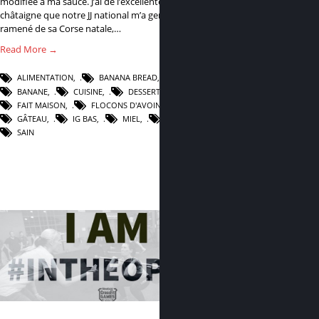
modifiée à ma sauce. J’ai de l’excellente farine de
châtaigne que notre JJ national m’a gentiment
ramené de sa Corse natale,…
Read More →
ALIMENTATION
,
BANANA BREAD
,
BANANE
,
CUISINE
,
DESSERT
,
FAIT MAISON
,
FLOCONS D'AVOINE
,
GÂTEAU
,
IG BAS
,
MIEL
,
RECETTE
,
SAIN