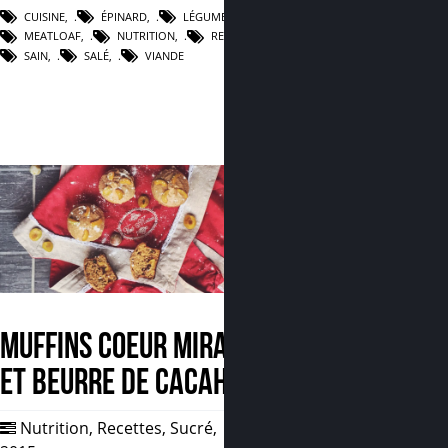
CUISINE
,
ÉPINARD
,
LÉGUMES
,
MEATLOAF
,
NUTRITION
,
RECETTE
,
SAIN
,
SALÉ
,
VIANDE
Muffins coeur mirabelle
et beurre de cacahuète
Nutrition
,
Recettes
,
Sucré
,
11 Sep,