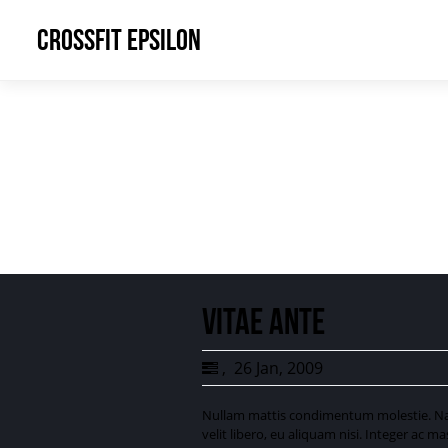
CrossFit Epsilon
Vitae ante
,
26 Jan, 2009
Nullam mattis condimentum molestie. Nam
velit libero, eu aliquam nisi. Integer ac m