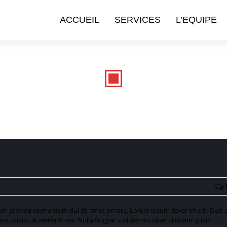
ACCUEIL
SERVICES
L’EQUIPE
 gravida elementum dui sit amet ornare. Lorem ipsum dolor sit elit. Duis 
assa tortor, at eleifend nisi. Nulla feugiat sodales mi, vitae aliquam quam