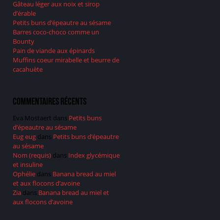
Gâteau léger aux noix et sirop
d’érable
Petits buns d’épeautre au sésame
Barres coco-choco comme un
Bounty
Pain de viande aux épinards
Muffins coeur mirabelle et beurre de
cacahuète
Commentaires récents
Eva Mostaert
dans
Petits buns
d’épeautre au sésame
Eug eug
dans
Petits buns d’épeautre
au sésame
Nom (requis)
dans
Index glycémique
et insuline
Ophélie
dans
Banana bread au miel
et aux flocons d’avoine
Zia
dans
Banana bread au miel et
aux flocons d’avoine