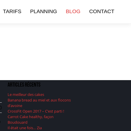
TARIFS
PLANNING
BLOG
CONTACT
Articles récents
Le meilleur des cakes
Banana bread au miel et aux flocons
d’avoine
0
CrossFit Open 2017 – C’est parti !
Carrot Cake healthy, façon
a
Boudouard
Il était une fois… Zia