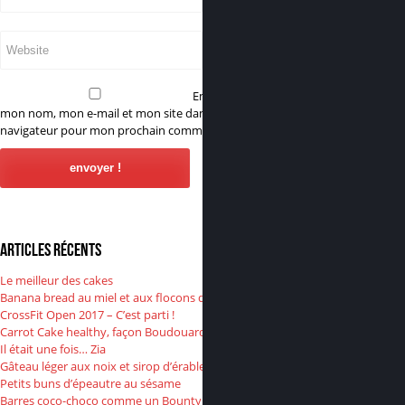
Enregistrer
mon nom, mon e-mail et mon site dans le
navigateur pour mon prochain commentaire.
Articles récents
Le meilleur des cakes
Banana bread au miel et aux flocons d’avoine
CrossFit Open 2017 – C’est parti !
Carrot Cake healthy, façon Boudouard
Il était une fois… Zia
Gâteau léger aux noix et sirop d’érable
Petits buns d’épeautre au sésame
Barres coco-choco comme un Bounty