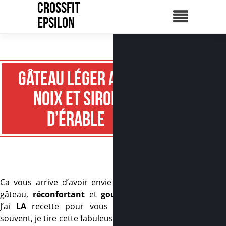
CrossFit
Epsilon
Gâteau léger aux
noix et sirop
d’érable
Ca vous arrive d’avoir envie d’un bon
gâteau,
réconfortant
et
gourmand
?
J’ai
LA
recette pour vous ! Comme
souvent, je tire cette fabuleuse création