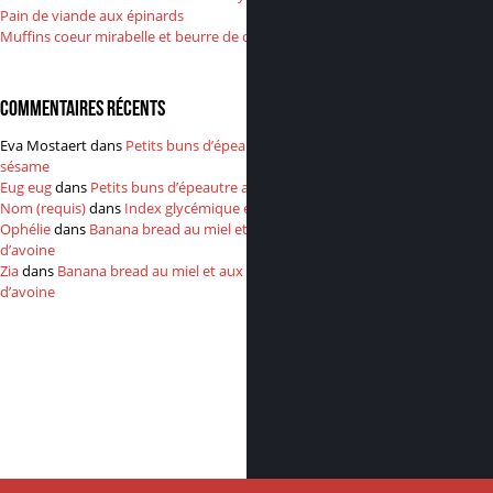
Pain de viande aux épinards
Muffins coeur mirabelle et beurre de cacahuète
Commentaires récents
Eva Mostaert
dans
Petits buns d’épeautre au
sésame
Eug eug
dans
Petits buns d’épeautre au sésame
Nom (requis)
dans
Index glycémique et insuline
Ophélie
dans
Banana bread au miel et aux flocons
d’avoine
Zia
dans
Banana bread au miel et aux flocons
d’avoine