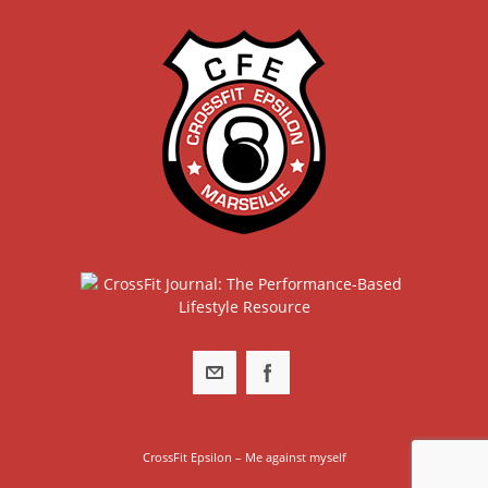
CrossFit Epsilon – Me against myself