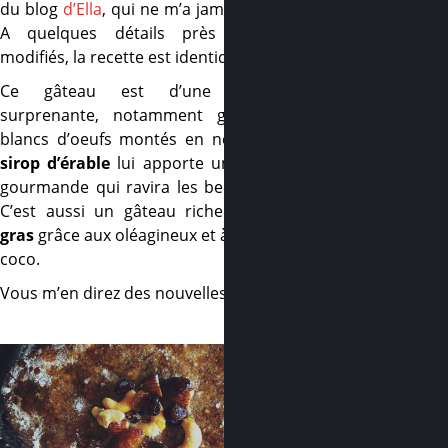
du blog
d’Ella
, qui ne m’a jamais déçue.
A quelques détails près que j’ai
modifiés, la recette est identique.
Ce gâteau est d’une
légèreté
surprenante, notamment grâce aux
blancs d’oeufs montés en neige, et le
sirop d’érable
lui apporte une touche
gourmande qui ravira les becs sucrés.
C’est aussi un gâteau riche en
bons
gras
grâce aux oléagineux et à l’huile de
coco.
Vous m’en direz des nouvelles !
–