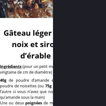
–
Gâteau léger aux
noix et sirop
d’érable
Ingrédients
(pour un petit moule d’une
vingtaine de cm de diamètre)
40g
de poudre d’amande et
40g
de
poudre de noisettes (ou
75g
de l’un
ou
l’autre si vous n’avez que noisettes ou
qu’amande sous la main)
Une ou deux
poignées
de mélange de