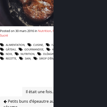
Posted on 30 mars 2016 in
Nutrition
,
Recettes
,
Sucré
ALIMENTATION
,
CUISINE
,
FAIT MAISON
,
GÂTEAU
,
GOURMANDISE
,
IG BAS
,
NOIX
,
NUTRITION
,
OLÉAGINEUX
,
RECETTE
,
SAIN
,
SIROP D'ÉRABLE
Il était une fois… Zia
Petits buns d’épeautre au