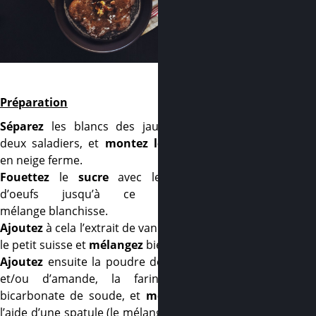
–
Préparation
Séparez
les blancs des jaunes dans
deux saladiers, et
montez les blancs
en neige ferme.
Fouettez
le
sucre
avec les jaunes
d’oeufs jusqu’à ce que le
mélange blanchisse.
Ajoutez
à cela l’extrait de vanille, l’huile,
le petit suisse et
mélangez
bien.
Ajoutez
ensuite la poudre de noisette
et/ou d’amande, la farine et le
bicarbonate de soude, et
mélangez
à
l’aide d’une spatule (le mélange devient