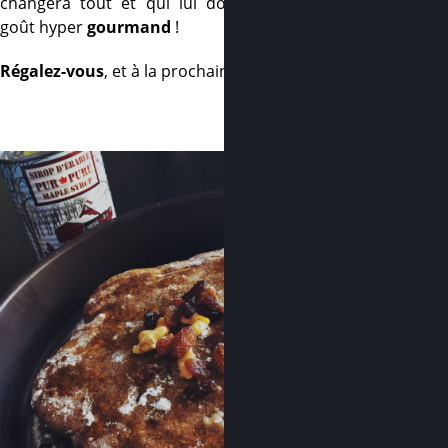
changera tout et qui lui donnera un
goût hyper
gourmand
!
Régalez-vous
, et à la prochaine
–