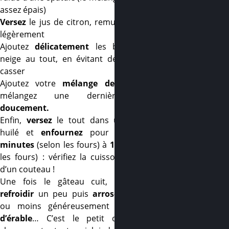
assez épais)
Versez
le jus de citron, remuez le tout
légèrement
Ajoutez
délicatement
les blancs en
neige au tout, en évitant de trop les
casser
Ajoutez votre
mélange de noix
et
mélangez une dernière fois,
doucement.
Enfin,
versez
le tout dans un moule
huilé et
enfournez
pour
20 à 30
minutes
(selon les fours) à
180°
(selon
les fours) : vérifiez la cuisson à l’aide
d’un couteau !
Une fois le gâteau cuit, laissez le
refroidir
un peu puis
arrosez-le
plus
ou moins généreusement de
sirop
d’érable
… C’est le petit détail qui