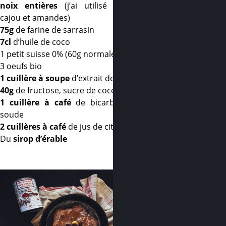
noix entières
(j’ai utilisé noisettes,
cajou et amandes)
75g
de farine de sarrasin
7cl
d’huile de coco
1
petit suisse 0% (60g normalement)
3
oeufs bio
1 cuillère à soupe
d’extrait de vanille
40g
de fructose, sucre de coco ou autre
1 cuillère à café
de bicarbonate de
soude
2 cuillères à café
de jus de citron
Du
sirop d’érable
–