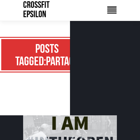
CrossFit
Epsilon
Posts
Tagged:partage