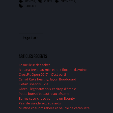
FITNESS
,
OPEN
,
OPEN 2017
,
PARTAGE
Page 1 of 1
Articles récents
Le meilleur des cakes
Banana bread au miel et aux flocons d’avoine
CrossFit Open 2017 – C’est parti !
Carrot Cake healthy, façon Boudouard
Il était une fois… Zia
Gâteau léger aux noix et sirop d’érable
Petits buns d’épeautre au sésame
Barres coco-choco comme un Bounty
Pain de viande aux épinards
Muffins coeur mirabelle et beurre de cacahuète