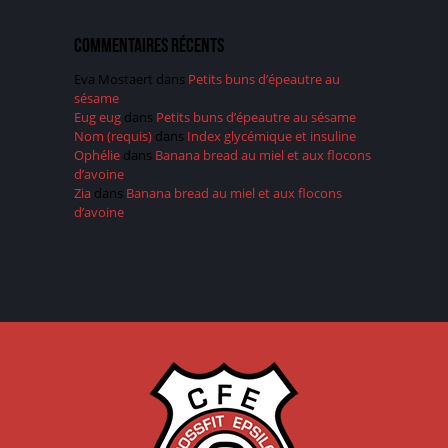
Commentaires récents
Eva Mostaert
dans
Petits buns d’épeautre au
sésame
Eug eug
dans
Petits buns d’épeautre au sésame
Nom (requis)
dans
Index glycémique et insuline
Ophélie
dans
Banana bread au miel et aux flocons
d’avoine
Zia
dans
Banana bread au miel et aux flocons
d’avoine