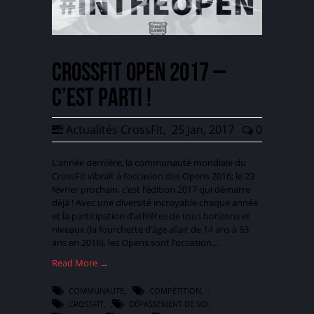
CrossFit Open 2017 –
C’est parti !
Actualités CrossFit
,
25 Jan, 2017
0
L’année dernière, la communauté mondiale du
CrossFit vibrait à l’occasion des Opens 2016; le 23
février prochain, c’est l’édition 2017 qui démarre
déjà ! Avec une diversité incroyable chaque année
et la participation d’athlètes de tous horizons et
niveaux (la fourchette d’âge allait de 14 ans à 83
ans en 2016), les Opens sont l’occasion…
Read More →
COMMUNAUTÉ
,
COMPÉTITION
,
CROSSFIT
,
DÉPASSEMENT DE SOI
,