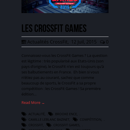
Les CrossFit Games
Actualités CrossFit
,
12 Juil, 2015
0
Connaissez-vous les CrossFit Games ? La question
est légitime : très popularisé aux Etats-Unis (son
pays d’origine), le CrossFit n’en est toujours qu’à
ses balbutiements en France. Eh bien si vous
n’étiez pas au courant, sachez que comme
beaucoup de sports, le CrossFit a sa propre
compétition : les CrossFit Games ! Sa première
édition…
Read More →
ACTUALITÉ
,
BROOKE ENCE
,
CAMILLE LEBLANC BAZINET
,
COMPÉTITION
,
CROSSFIT
,
CROSSFIT GAMES
,