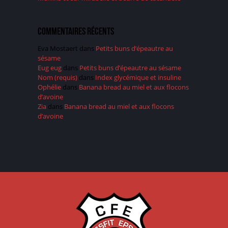
Commentaires récents
Eva Mostaert
dans
Petits buns d’épeautre au
sésame
Eug eug
dans
Petits buns d’épeautre au sésame
Nom (requis)
dans
Index glycémique et insuline
Ophélie
dans
Banana bread au miel et aux flocons
d’avoine
Zia
dans
Banana bread au miel et aux flocons
d’avoine