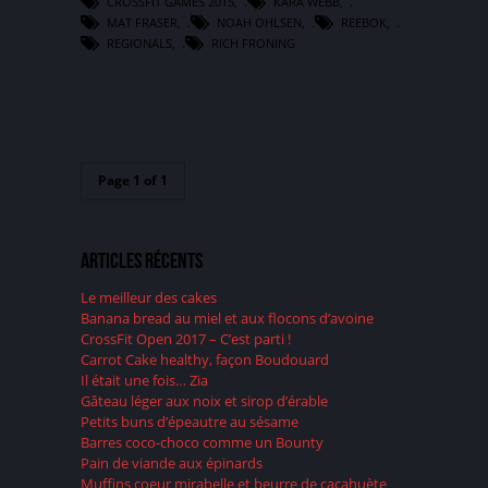
CROSSFIT GAMES 2015
,
KARA WEBB
,
MAT FRASER
,
NOAH OHLSEN
,
REEBOK
,
REGIONALS
,
RICH FRONING
Page 1 of 1
Articles récents
Le meilleur des cakes
Banana bread au miel et aux flocons d’avoine
CrossFit Open 2017 – C’est parti !
Carrot Cake healthy, façon Boudouard
Il était une fois… Zia
Gâteau léger aux noix et sirop d’érable
Petits buns d’épeautre au sésame
Barres coco-choco comme un Bounty
Pain de viande aux épinards
Muffins coeur mirabelle et beurre de cacahuète