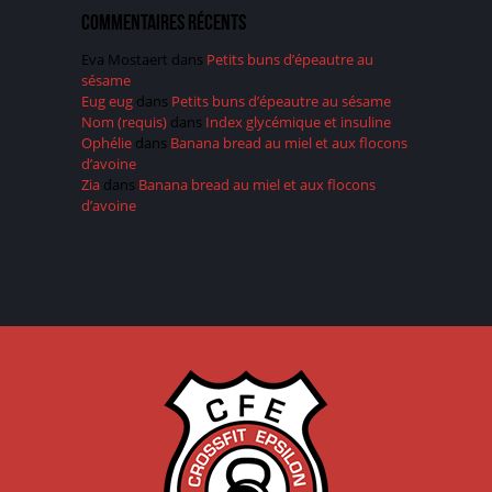
Commentaires récents
Eva Mostaert
dans
Petits buns d’épeautre au
sésame
Eug eug
dans
Petits buns d’épeautre au sésame
Nom (requis)
dans
Index glycémique et insuline
Ophélie
dans
Banana bread au miel et aux flocons
d’avoine
Zia
dans
Banana bread au miel et aux flocons
d’avoine