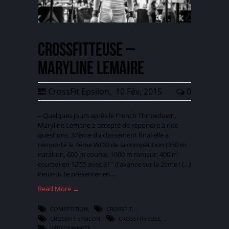
Crossfitteuse –
Maryline Lemaire
CrossFit Epsilon
,
10 Fév, 2015
0
– Quelques jours après le French Throwdown,
Maryline Lemaire a accepté de répondre à nos
questions. 37ème du classement final elle a
remporté le 4ème WOD de la compétition (350 m
natation, 600 m course, 1000 m rameur, 400 m
course) en 12’55 avec 31″ d’avance sur la 2ème ! (…)
Peux-tu te présenter en…
Read More →
COMPÉTITION
,
CROSSFIT
,
CROSSFIT EPSILON
,
CROSSFITTEUSE
,
PERFOMANCES