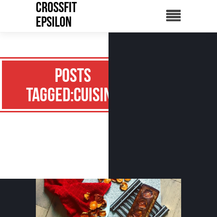
CrossFit
Epsilon
Posts
Tagged:Cuisine