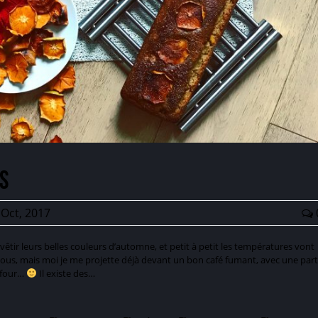
s
Oct, 2017
êtir leurs belles couleurs d’automne, et petit à petit les températures vont
us, mais moi je me projette déjà devant un bon café fumant, avec une part
u four…
Il existe des…