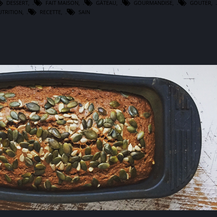
DESSERT
,
FAIT MAISON
,
GÂTEAU
,
GOURMANDISE
,
GOUTER
,
UTRITION
,
RECETTE
,
SAIN