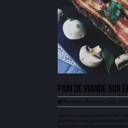
Pain de viande aux é
Nutrition
,
Recettes
,
Salé
,
29 S
Aujourd’hui, je vous propose du salé ! Cett
pierre deux coups : satisfaire leur envie 
légèrement modifiée) de chez Nom Nom Pa