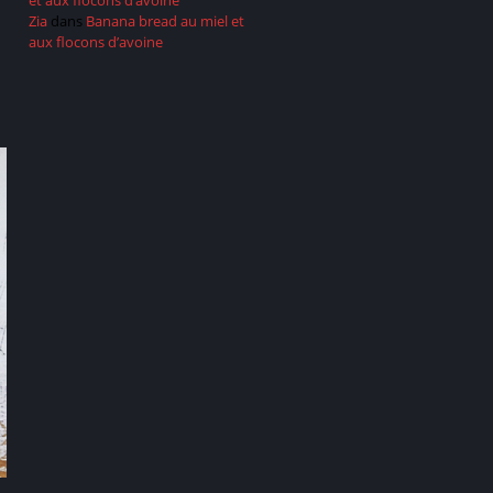
et aux flocons d’avoine
Zia
dans
Banana bread au miel et
aux flocons d’avoine