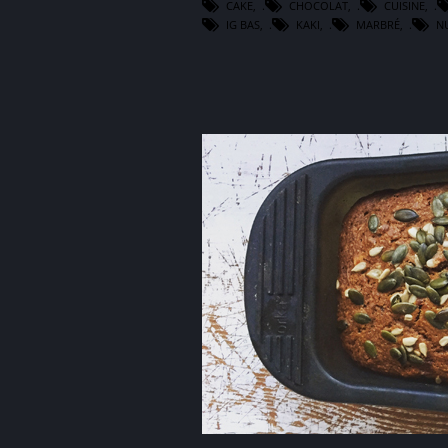
CAKE
,
CHOCOLAT
,
CUISINE
,
IG BAS
,
KAKI
,
MARBRÉ
,
N