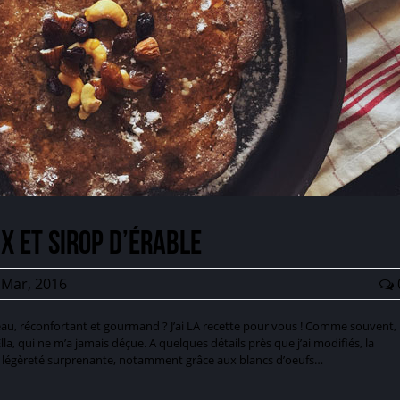
x et sirop d’érable
Mar, 2016
eau, réconfortant et gourmand ? J’ai LA recette pour vous ! Comme souvent,
lla, qui ne m’a jamais déçue. A quelques détails près que j’ai modifiés, la
ne légèreté surprenante, notamment grâce aux blancs d’oeufs…