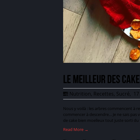
Le meilleur des cake
Nutrition
,
Recettes
,
Sucré
,
17 
Nous y voilà : les arbres commencent à rev
commencer à descendre… Je ne sais pas vo
de cake bien moelleux tout juste sorti d
Read More →