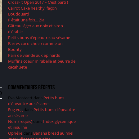
CrossFit Open 2017 – C’est parti !
Carrot Cake healthy, façon
Boudouard
Il était une fois… Zia
Gâteau léger aux noix et sirop
d’érable
Petits buns d’épeautre au sésame
Barres coco-choco comme un
Bounty
Pain de viande aux épinards
Muffins coeur mirabelle et beurre de
cacahuète
Commentaires récents
0
Eva Mostaert
dans
Petits buns
d’épeautre au sésame
Eug eug
dans
Petits buns d’épeautre
au sésame
Nom (requis)
dans
Index glycémique
et insuline
Ophélie
dans
Banana bread au miel