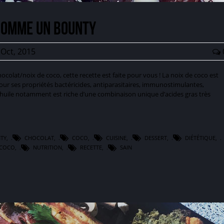
comme un Bounty
Oct, 2015
colat/noix de coco, cette recette est faite pour vous ! La noix de coco est
our ses propriétés bactéricides, antiparasitaires, immunostimulantes,
huile notamment est riche d’une combinaison unique d’acides gras très
TY
,
CHOCOLAT
,
COCO
,
CUISINE
,
DESSERT
,
DIÉTÉTIQUE
,
 COCO
,
NUTRITION
,
RECETTE
,
SAIN