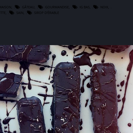
 MAISON
,
GÂTEAU
,
GOURMANDISE
,
IG BAS
,
NOIX
,
ETTE
,
SAIN
,
SIROP D'ÉRABLE