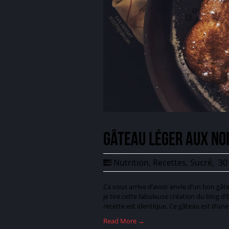
Gâteau léger aux noi
Nutrition
,
Recettes
,
Sucré
,
30 
Ca vous arrive d’avoir envie d’un bon gât
je tire cette fabuleuse création du blog d’E
recette est identique. Ce gâteau est d’u
Read More →