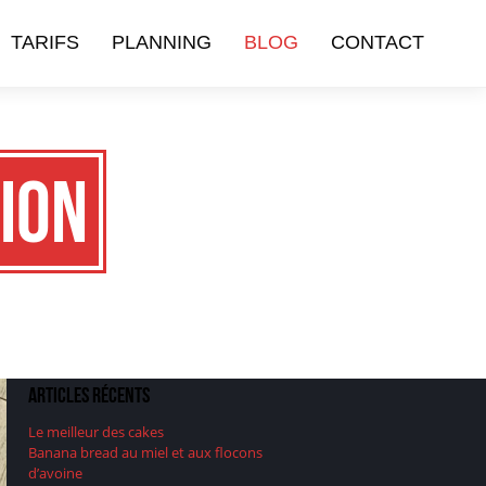
TARIFS
PLANNING
BLOG
CONTACT
ion
Articles récents
Le meilleur des cakes
Banana bread au miel et aux flocons
d’avoine