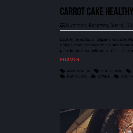
Carrot Cake healthy
Nutrition
,
Recettes
,
Sucré
,
30 
L’automne est là, on dégaine les citrouil
orange, mais c’est avec ma copine la carot
pas n’importe laquelle puisqu’elle est ins
Read More →
ALIMENTATION
,
BOUDOUARD
,
FAIT MAISON
,
GÂTEAU
,
GOURM