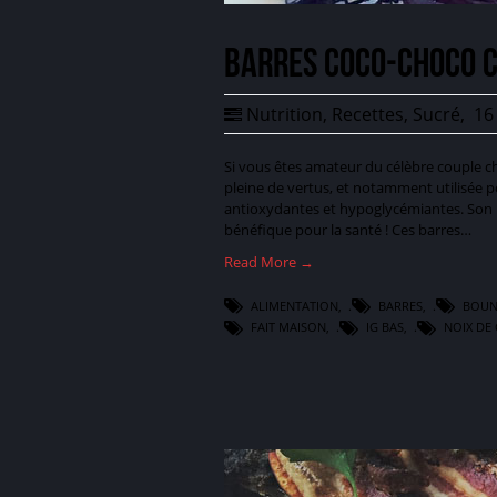
Barres coco-choco 
Nutrition
,
Recettes
,
Sucré
,
16 
Si vous êtes amateur du célèbre couple cho
pleine de vertus, et notamment utilisée p
antioxydantes et hypoglycémiantes. Son 
bénéfique pour la santé ! Ces barres…
Read More →
ALIMENTATION
,
BARRES
,
BOUN
FAIT MAISON
,
IG BAS
,
NOIX DE