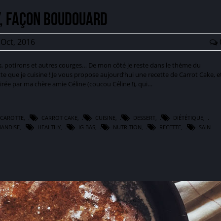
, façon Boudouard
Oct, 2016
les, potirons et autres courges… De mon côté je reste dans le thème du
te que je cuisine ! Je vous propose aujourd’hui une recette de Carrot Cake, e
pirée par ma chère amie Céline (coucou Céline !), qui…
CAROTTE
,
CARROT CAKE
,
CUISINE
,
DESSERT
,
DIÉTÉTIQUE
,
ANDISE
,
HEALTHY
,
IG BAS
,
NUTRITION
,
RECETTE
,
SAIN