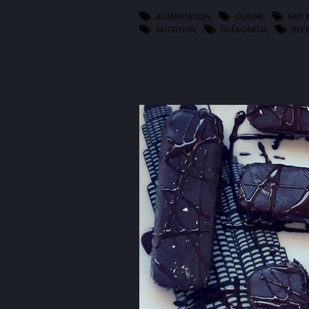
ALIMENTATION
,
CUISINE
,
FAIT
NUTRITION
,
OLÉAGINEUX
,
REC