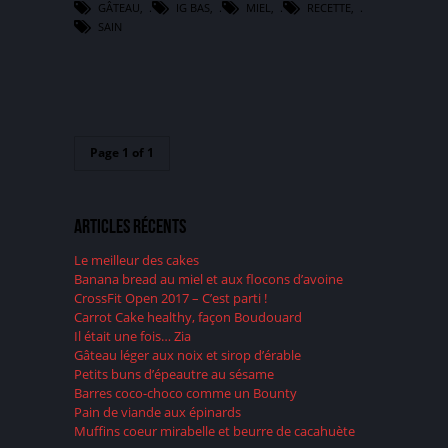
GÂTEAU
,
IG BAS
,
MIEL
,
RECETTE
,
SAIN
Page 1 of 1
Articles récents
Le meilleur des cakes
Banana bread au miel et aux flocons d’avoine
CrossFit Open 2017 – C’est parti !
Carrot Cake healthy, façon Boudouard
Il était une fois… Zia
Gâteau léger aux noix et sirop d’érable
Petits buns d’épeautre au sésame
Barres coco-choco comme un Bounty
Pain de viande aux épinards
Muffins coeur mirabelle et beurre de cacahuète