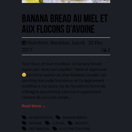
Banana bread au miel et
aux flocons d’avoine
Nutrition
,
Recettes
,
Sucré
,
20 Fév,
2017
2
Tout doux et tout moelleux, ce banana bread
super sain ravira vos papilles ! Testé et approuvé
J’ai tiré la recette de chez Melanie Lionello, sur
son blog Naturally Nutritious, et l’ai légèrement
modifiée à ma sauce. J’ai de l’excellente farine de
châtaigne que notre JJ national m’a gentiment
ramené de sa Corse natale,…
Read More →
ALIMENTATION
,
BANANA BREAD
,
BANANE
,
CUISINE
,
DESSERT
,
FAIT MAISON
,
FLOCONS D'AVOINE
,