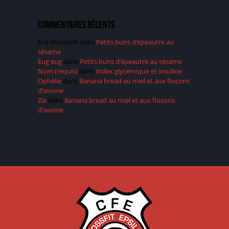
Commentaires récents
Eva Mostaert
dans
Petits buns d’épeautre au
sésame
Eug eug
dans
Petits buns d’épeautre au sésame
Nom (requis)
dans
Index glycémique et insuline
Ophélie
dans
Banana bread au miel et aux flocons
d’avoine
Zia
dans
Banana bread au miel et aux flocons
d’avoine