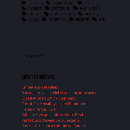
CAROTTE
,
CARROT CAKE
,
CUISINE
,
DESSERT
,
DIÉTÉTIQUE
,
FAIT MAISON
,
GÂTEAU
,
GOURMANDISE
,
HEALTHY
,
IG BAS
,
NUTRITION
,
RECETTE
,
SAIN
Page 1 of 1
Articles récents
Le meilleur des cakes
Banana bread au miel et aux flocons d’avoine
CrossFit Open 2017 – C’est parti !
Carrot Cake healthy, façon Boudouard
Il était une fois… Zia
Gâteau léger aux noix et sirop d’érable
Petits buns d’épeautre au sésame
Barres coco-choco comme un Bounty