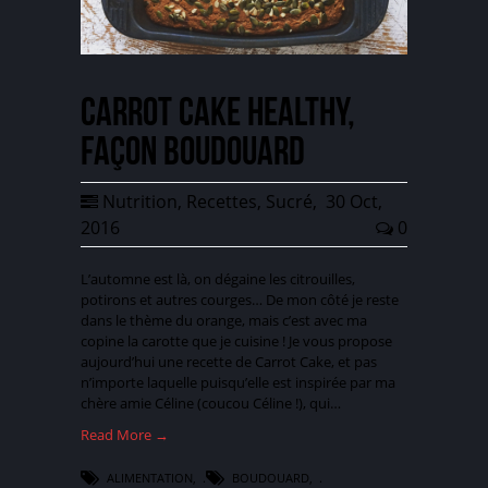
Carrot Cake healthy,
façon Boudouard
Nutrition
,
Recettes
,
Sucré
,
30 Oct,
2016
0
L’automne est là, on dégaine les citrouilles,
potirons et autres courges… De mon côté je reste
dans le thème du orange, mais c’est avec ma
copine la carotte que je cuisine ! Je vous propose
aujourd’hui une recette de Carrot Cake, et pas
n’importe laquelle puisqu’elle est inspirée par ma
chère amie Céline (coucou Céline !), qui…
Read More →
ALIMENTATION
,
BOUDOUARD
,