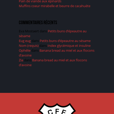
Pain de viande aux épinards
Muffins coeur mirabelle et beurre de cacahuète
Commentaires récents
Eva Mostaert
dans
Petits buns d’épeautre au
sésame
Eug eug
dans
Petits buns d’épeautre au sésame
Nom (requis)
dans
Index glycémique et insuline
Ophélie
dans
Banana bread au miel et aux flocons
d’avoine
Zia
dans
Banana bread au miel et aux flocons
d’avoine