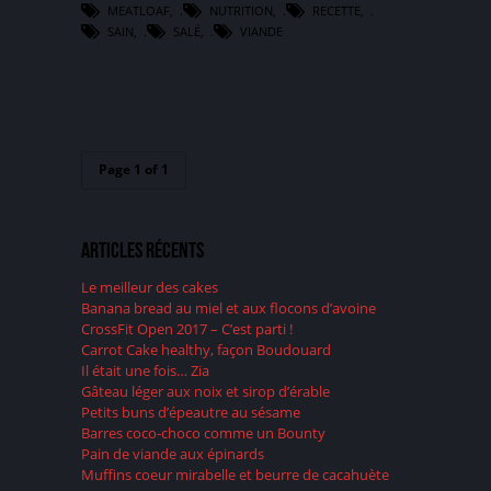
MEATLOAF
,
NUTRITION
,
RECETTE
,
SAIN
,
SALÉ
,
VIANDE
Page 1 of 1
Articles récents
Le meilleur des cakes
Banana bread au miel et aux flocons d’avoine
CrossFit Open 2017 – C’est parti !
Carrot Cake healthy, façon Boudouard
Il était une fois… Zia
Gâteau léger aux noix et sirop d’érable
Petits buns d’épeautre au sésame
Barres coco-choco comme un Bounty
Pain de viande aux épinards
Muffins coeur mirabelle et beurre de cacahuète