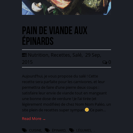
Pain de viande aux
épinards
Nutrition
,
Recettes
,
Salé
,
29 Sep,
2015
0
Aujourd’hui, je vous propose du salé ! Cette
recette sera parfaite pour les carnivores, et leur
permettra de faire d’une pierre deux coups :
satisfaire leur envie de viande tout en mangeant
une bonne dose de verdure ! Je l’ai tirée (et
légèrement modifiée) de chez Nom Nom Paléo, un
site plein de recettes super sympas
Ce pain…
Read More →
CUISINE
,
ÉPINARD
,
LÉGUMES
,