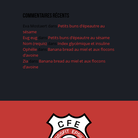
Commentaires récents
Eva Mostaert
dans
Petits buns d’épeautre au
sésame
Eug eug
dans
Petits buns d’épeautre au sésame
Nom (requis)
dans
Index glycémique et insuline
Ophélie
dans
Banana bread au miel et aux flocons
d’avoine
Zia
dans
Banana bread au miel et aux flocons
d’avoine