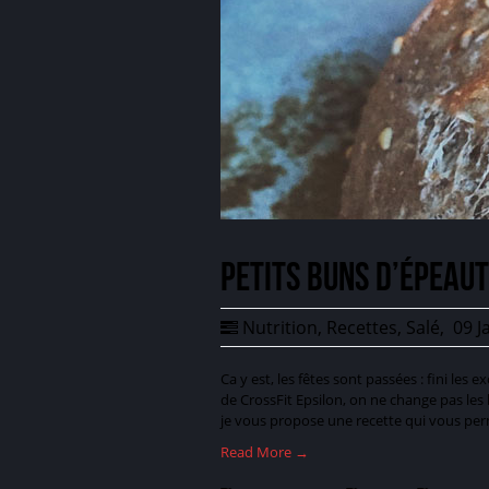
Petits buns d’épeau
Nutrition
,
Recettes
,
Salé
,
09 J
Ca y est, les fêtes sont passées : fini le
de CrossFit Epsilon, on ne change pas les 
je vous propose une recette qui vous per
Read More →