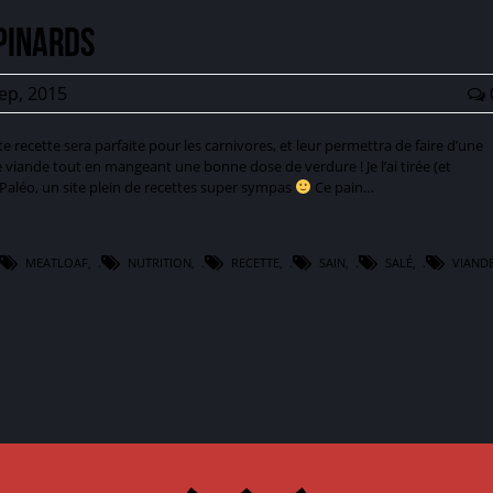
pinards
ep, 2015
e recette sera parfaite pour les carnivores, et leur permettra de faire d’une
de viande tout en mangeant une bonne dose de verdure ! Je l’ai tirée (et
léo, un site plein de recettes super sympas
Ce pain…
MEATLOAF
,
NUTRITION
,
RECETTE
,
SAIN
,
SALÉ
,
VIAND