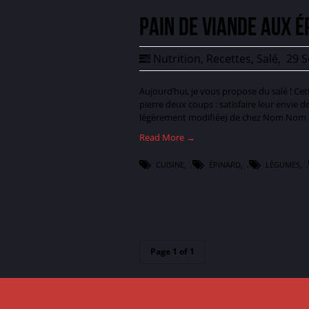
Pain de viande aux é
Nutrition
,
Recettes
,
Salé
,
29 S
Aujourd’hui, je vous propose du salé ! Cett
pierre deux coups : satisfaire leur envie 
légèrement modifiée) de chez Nom Nom Pa
Read More →
CUISINE
,
ÉPINARD
,
LÉGUMES
,
Page 1 of 1