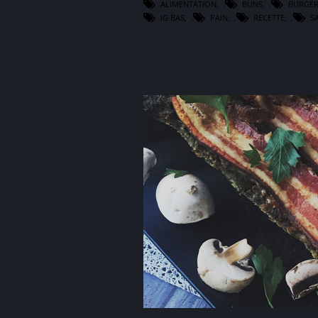
ALIMENTATION
,
BUNS
,
BURGE
IG BAS
,
PAIN
,
RECETTE
,
S