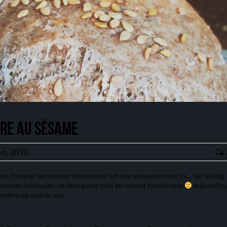
tre au sésame
an, 2016
s excès, bonjour les bonnes résolutions ! Un peu ennuyeux tout ça… Sur le blog
bonnes habitudes : se faire plaisir tout en restant raisonnable
Aujourd’hu
mettra de réaliser vos…