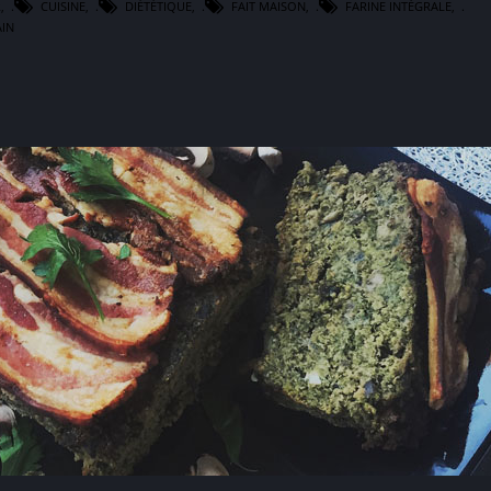
R
,
CUISINE
,
DIÉTÉTIQUE
,
FAIT MAISON
,
FARINE INTÉGRALE
,
AIN