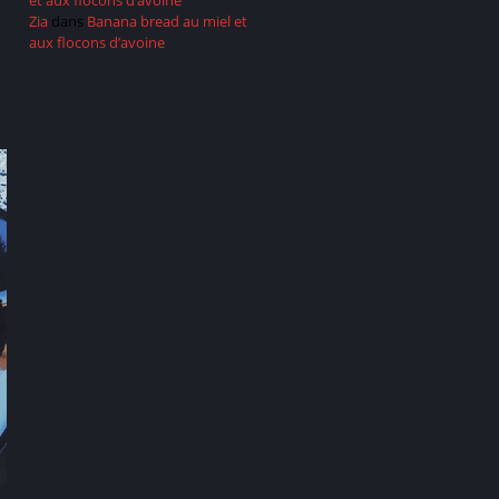
et aux flocons d’avoine
Zia
dans
Banana bread au miel et
aux flocons d’avoine