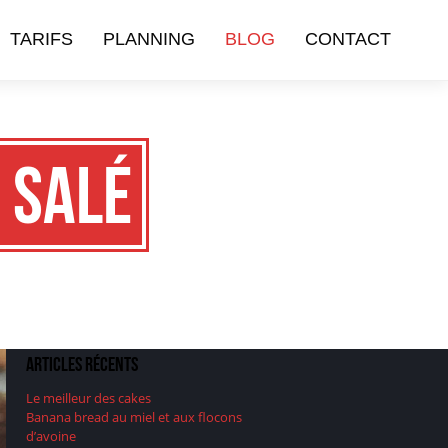
TARIFS
PLANNING
BLOG
CONTACT
 Salé
Articles récents
Le meilleur des cakes
Banana bread au miel et aux flocons
d’avoine