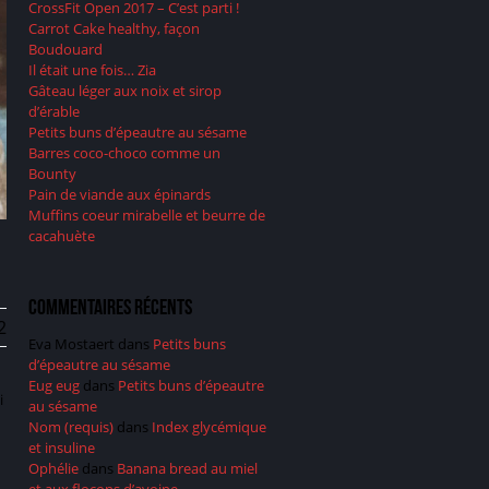
CrossFit Open 2017 – C’est parti !
Carrot Cake healthy, façon
Boudouard
Il était une fois… Zia
Gâteau léger aux noix et sirop
d’érable
Petits buns d’épeautre au sésame
Barres coco-choco comme un
Bounty
Pain de viande aux épinards
Muffins coeur mirabelle et beurre de
cacahuète
Commentaires récents
2
Eva Mostaert
dans
Petits buns
d’épeautre au sésame
Eug eug
dans
Petits buns d’épeautre
i
au sésame
Nom (requis)
dans
Index glycémique
et insuline
Ophélie
dans
Banana bread au miel