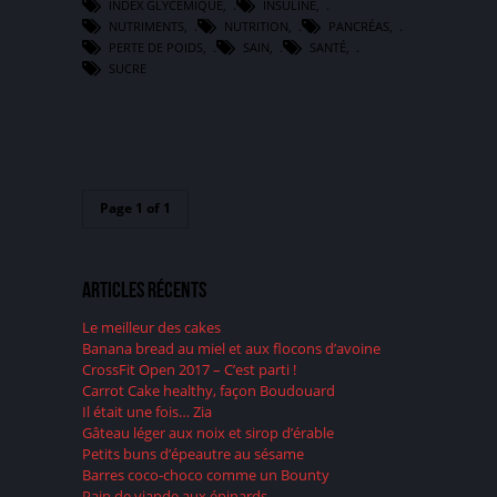
INDEX GLYCÉMIQUE
,
INSULINE
,
NUTRIMENTS
,
NUTRITION
,
PANCRÉAS
,
PERTE DE POIDS
,
SAIN
,
SANTÉ
,
SUCRE
Page 1 of 1
Articles récents
Le meilleur des cakes
Banana bread au miel et aux flocons d’avoine
CrossFit Open 2017 – C’est parti !
Carrot Cake healthy, façon Boudouard
Il était une fois… Zia
Gâteau léger aux noix et sirop d’érable
Petits buns d’épeautre au sésame
Barres coco-choco comme un Bounty
Pain de viande aux épinards