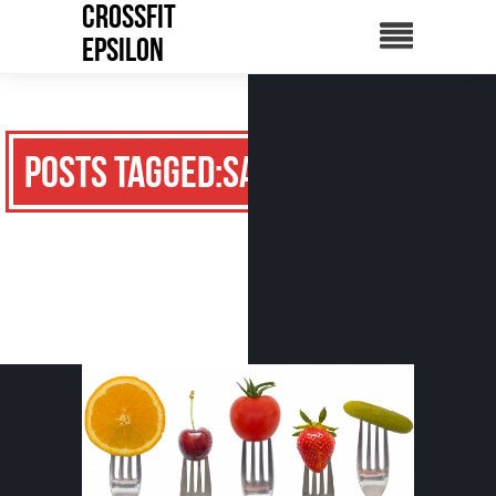
CrossFit
Epsilon
Posts Tagged:santé