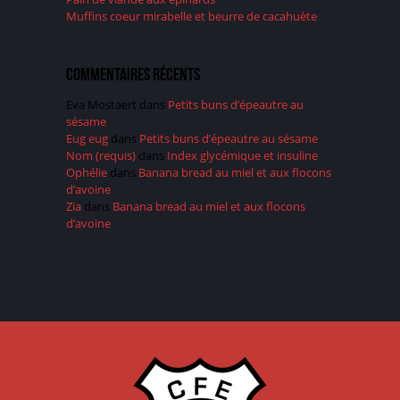
Muffins coeur mirabelle et beurre de cacahuète
Commentaires récents
Eva Mostaert
dans
Petits buns d’épeautre au
sésame
Eug eug
dans
Petits buns d’épeautre au sésame
Nom (requis)
dans
Index glycémique et insuline
Ophélie
dans
Banana bread au miel et aux flocons
d’avoine
Zia
dans
Banana bread au miel et aux flocons
d’avoine