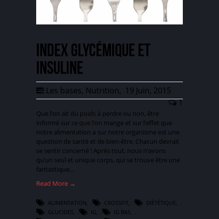
Index glycémique et
insuline
Les bases
,
Nutrition
,
19 Juin, 2015
1
Que l’on ait du poids à perdre ou non, être
informé sur ce que l’on mange et sur l’effet que
notre alimentation a sur notre organisme est une
question de santé et de bien-être. Chacun devrait
se sentir concerné ! Après tout, nous n’avons
qu’un seul et unique corps, qui se trouve être une
fantastique…
Read More →
ALIMENTATION
,
CROSSFIT
,
DIÉTÉTIQUE
,
GLUCIDES
,
IG
,
IG BAS
,