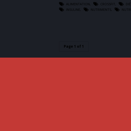
ALIMENTATION
,
CROSSFIT
,
DI
INSULINE
,
NUTRIMENTS
,
NUTR
Page 1 of 1