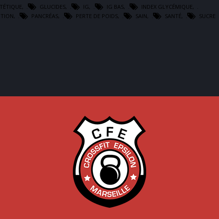
ÉTÉTIQUE
,
GLUCIDES
,
IG
,
IG BAS
,
INDEX GLYCÉMIQUE
,
ITION
,
PANCRÉAS
,
PERTE DE POIDS
,
SAIN
,
SANTÉ
,
SUCRE