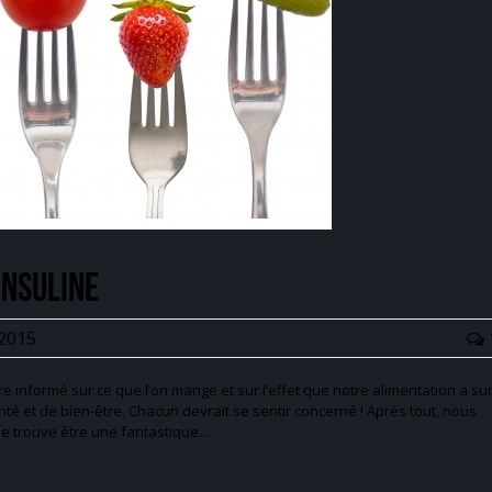
insuline
 2015
re informé sur ce que l’on mange et sur l’effet que notre alimentation a su
é et de bien-être. Chacun devrait se sentir concerné ! Après tout, nous
 se trouve être une fantastique…