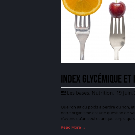
Index glycémique et 
Les bases
,
Nutrition
,
19 Juin,
Que l’on ait du poids à perdre ou non, êt
notre organisme est une question de sant
n’avons qu’un seul et unique corps, qui
Read More →