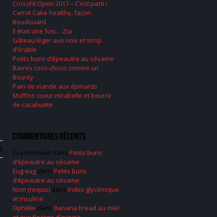
CrossFit Open 2017 – C’est parti !
Carrot Cake healthy, façon
Boudouard
Il était une fois… Zia
Gâteau léger aux noix et sirop
d’érable
Petits buns d’épeautre au sésame
Barres coco-choco comme un
Bounty
Pain de viande aux épinards
Muffins coeur mirabelle et beurre
de cacahuète
Commentaires récents
1
Eva Mostaert
dans
Petits buns
d’épeautre au sésame
Eug eug
dans
Petits buns
r
d’épeautre au sésame
Nom (requis)
dans
Index glycémique
et insuline
Ophélie
dans
Banana bread au miel