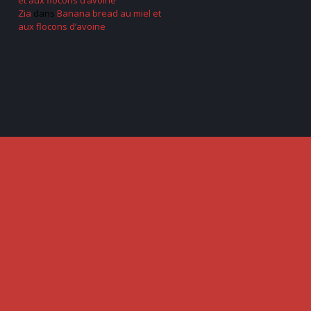
et aux flocons d’avoine
Zia
dans
Banana bread au miel et
aux flocons d’avoine