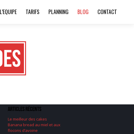
L’EQUIPE
TARIFS
PLANNING
BLOG
CONTACT
des
Articles récents
Le meilleur des cakes
Banana bread au miel et aux
flocons d’avoine