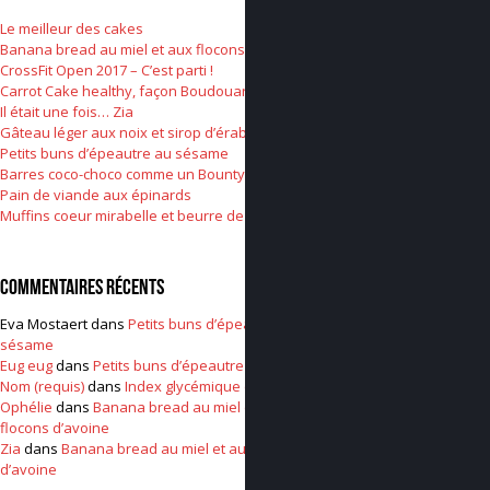
Le meilleur des cakes
Banana bread au miel et aux flocons d’avoine
CrossFit Open 2017 – C’est parti !
Carrot Cake healthy, façon Boudouard
Il était une fois… Zia
Gâteau léger aux noix et sirop d’érable
Petits buns d’épeautre au sésame
Barres coco-choco comme un Bounty
Pain de viande aux épinards
Muffins coeur mirabelle et beurre de cacahuète
Commentaires récents
Eva Mostaert
dans
Petits buns d’épeautre au
sésame
Eug eug
dans
Petits buns d’épeautre au sésame
Nom (requis)
dans
Index glycémique et insuline
Ophélie
dans
Banana bread au miel et aux
flocons d’avoine
Zia
dans
Banana bread au miel et aux flocons
d’avoine