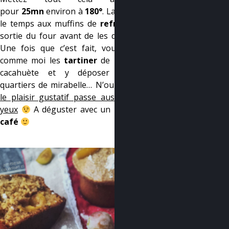
pour
25mn
environ à
180°
. Laissez bien
le temps aux muffins de
refroidir
à la
sortie du four avant de les démouler !
Une fois que c’est fait, vous pouvez
comme moi les
tartiner
de beurre de
cacahuète et y déposer quelques
quartiers de mirabelle… N’oubliez pas :
le plaisir gustatif passe aussi par les
yeux
A déguster avec un
bon petit
café
–