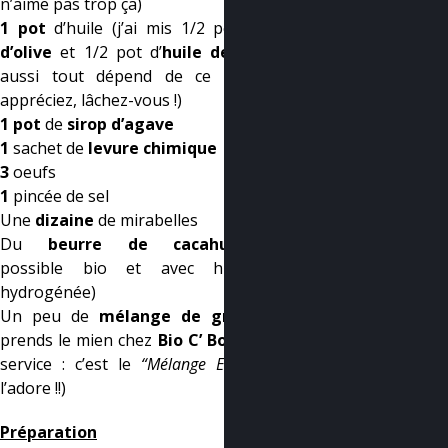
n’aime pas trop ça)
1 pot
d’huile (j’ai mis 1/2 pot d’
huile
d’olive
et 1/2 pot d’
huile de coco
, là
aussi tout dépend de ce que vous
appréciez, lâchez-vous !)
1 pot
de
sirop d’agave
1
sachet de
levure chimique
3
oeufs
1
pincée de sel
Une
dizaine
de mirabelles
Du
beurre de cacahuète
(si
possible bio et avec huile
non
hydrogénée)
Un peu de
mélange de graines
(je
prends le mien chez
Bio C’ Bon
en libre
service : c’est le
“Mélange Energie”
, je
l’adore !!)
Préparation