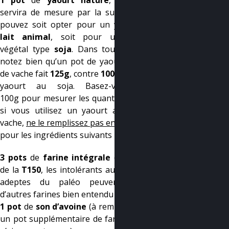
1 pot
de
yaourt nature
, qui vous
servira de mesure par la suite ! Vous
pouvez soit opter pour un yaourt au
lait animal
, soit pour un yaourt
végétal type
soja
. Dans tous les cas,
notez bien qu’un pot de yaourt au lait
de vache fait
125g
, contre
100g
pour un
yaourt au soja. Basez-vous sur
100g pour mesurer les quantités : ainsi
si vous utilisez un yaourt au lait de
vache,
ne le remplissez pas entièrement
pour les ingrédients suivants
3 pots
de
farine intégrale
(j’ai utilisé
de la
T150
, les intolérants au gluten et
adeptes du paléo peuvent tester
d’autres farines bien entendu !)
1 pot
de
son d’avoine
(à remplacer par
un pot supplémentaire de farine si l’on