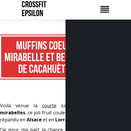
CrossFit
Epsilon
Muffins coeur
mirabelle et beurre
de cacahuète
Voilà venue la
courte
saison des
mirabelles
, ce joli fruit couleur or, très
répandu en
Alsace
et en
Lorraine
.
J’ai pour ma part la chance d’avoir un