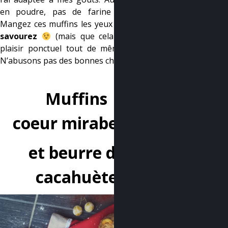
en poudre, pas de farine raffinée…
Mangez ces muffins les yeux fermés et
savourez
(mais que cela reste un
plaisir ponctuel tout de même hein !!
N’abusons pas des bonnes choses…)
–
Muffins
coeur mirabelle
et
beurre de
cacahuète