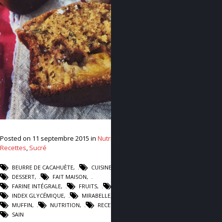
–
Posted on 11 septembre 2015 in
Nutrition
,
Recettes
,
Sucré
BEURRE DE CACAHUÈTE
,
CUISINE
,
DESSERT
,
FAIT MAISON
,
FARINE INTÉGRALE
,
FRUITS
,
IG BAS
,
INDEX GLYCÉMIQUE
,
MIRABELLE
,
MUFFIN
,
NUTRITION
,
RECETTE
,
SAIN