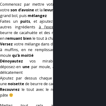
Commencez par mettre votre
farine
,
votre
son d’avoine
et la
levure
dans un
grand bol, puis
mélangez
Faites un
puits
, et ajoutez tous les
autres ingrédients
à l’exception
du
beurre de cacahuète et des mirabelles,
en
remuant bien
le tout à chaque fois
Versez
votre mélange dans des moules
à muffins, en ne remplissant chaque
moule
qu’à moitié
Dénoyautez
vos mirabelles et
déposez-en
une
par moule, au centre,
délicatement
Ajoutez par dessus chaque mirabelle
une
noisette
de beurre de cacahuète
Recouvrez
le tout avec le reste de la
pâte
Mettez tout cela au four