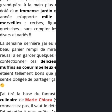
grand-père à la main plus que verte,
doté d’un
immense jardin
qui chaque
année m’apporte
mille et une
merveilles
: cerises, figues, kakis,
quetsches… sans compter les légumes
divers et variés !!
La semaine dernière j’ai eu droit à un
beau panier rempli de mirabelles. J’ai
réussi à en garder quelques unes pour
confectionner ces
délicieux petits
muffins au coeur moelleux et doré
. Ils
étaient tellement bons que je me suis
sentie obligée de partager ça avec vous
J’ai tiré la base du fantastique
blog
culinaire
de
Marie Chioca
(si vous ne
connaissez pas, il vaut le détour !), et je
l’ai adaptée à mes goûts. Aucun sucre