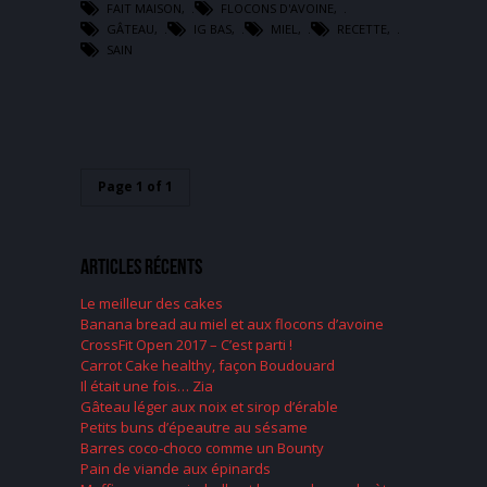
FAIT MAISON
,
FLOCONS D'AVOINE
,
GÂTEAU
,
IG BAS
,
MIEL
,
RECETTE
,
SAIN
Page 1 of 1
Articles récents
Le meilleur des cakes
Banana bread au miel et aux flocons d’avoine
CrossFit Open 2017 – C’est parti !
Carrot Cake healthy, façon Boudouard
Il était une fois… Zia
Gâteau léger aux noix et sirop d’érable
Petits buns d’épeautre au sésame
Barres coco-choco comme un Bounty
Pain de viande aux épinards