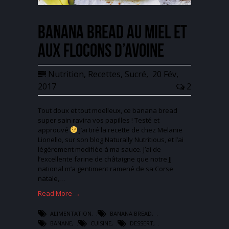
Banana bread au miel et
aux flocons d’avoine
Nutrition
,
Recettes
,
Sucré
,
20 Fév,
2017
2
Tout doux et tout moelleux, ce banana bread
super sain ravira vos papilles ! Testé et
approuvé
J’ai tiré la recette de chez Melanie
Lionello, sur son blog Naturally Nutritious, et l’ai
légèrement modifiée à ma sauce. J’ai de
l’excellente farine de châtaigne que notre JJ
national m’a gentiment ramené de sa Corse
natale,…
Read More →
ALIMENTATION
,
BANANA BREAD
,
BANANE
,
CUISINE
,
DESSERT
,