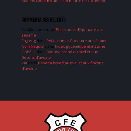
Muffins coeur mirabelle et beurre de cacahuète
Commentaires récents
Eva Mostaert
dans
Petits buns d’épeautre au
sésame
Eug eug
dans
Petits buns d’épeautre au sésame
Nom (requis)
dans
Index glycémique et insuline
Ophélie
dans
Banana bread au miel et aux
flocons d’avoine
Zia
dans
Banana bread au miel et aux flocons
d’avoine