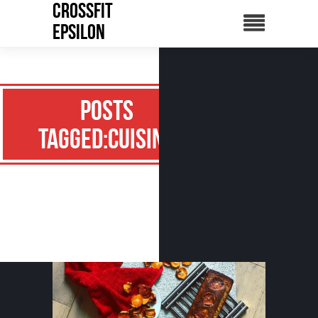
CrossFit
Epsilon
Posts
Tagged:Cuisine