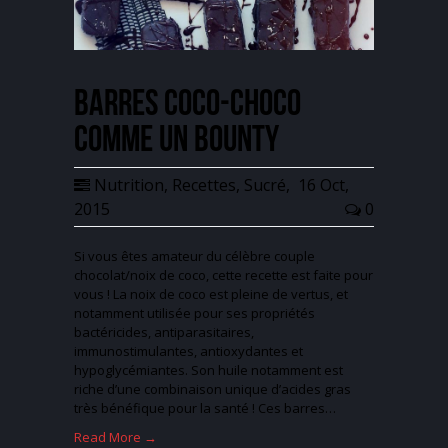
Barres coco-choco
comme un Bounty
Nutrition
,
Recettes
,
Sucré
,
16 Oct,
2015
0
Si vous êtes amateur du célèbre couple
chocolat/noix de coco, cette recette est faite pour
vous ! La noix de coco est pleine de vertus, et
notamment utilisée pour ses propriétés
bactéricides, antiparasitaires,
immunostimulantes, antioxydantes et
hypoglycémiantes. Son huile notamment est
riche d’une combinaison unique d’acides gras
très bénéfique pour la santé ! Ces barres…
Read More →