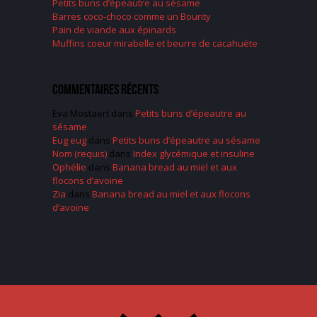
Petits buns d’épeautre au sésame
Barres coco-choco comme un Bounty
Pain de viande aux épinards
Muffins coeur mirabelle et beurre de cacahuète
Commentaires récents
Eva Mostaert
dans
Petits buns d’épeautre au
sésame
Eug eug
dans
Petits buns d’épeautre au sésame
Nom (requis)
dans
Index glycémique et insuline
Ophélie
dans
Banana bread au miel et aux
flocons d’avoine
Zia
dans
Banana bread au miel et aux flocons
d’avoine