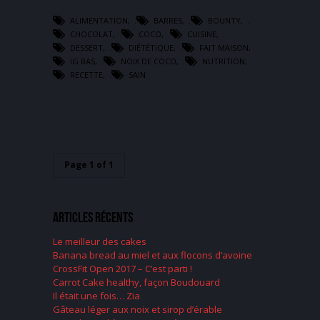
ALIMENTATION
,
BARRES
,
BOUNTY
,
CHOCOLAT
,
COCO
,
CUISINE
,
DESSERT
,
DIÉTÉTIQUE
,
FAIT MAISON
,
IG BAS
,
NOIX DE COCO
,
NUTRITION
,
RECETTE
,
SAIN
Page 1 of 1
Articles récents
Le meilleur des cakes
Banana bread au miel et aux flocons d’avoine
CrossFit Open 2017 – C’est parti !
Carrot Cake healthy, façon Boudouard
Il était une fois… Zia
Gâteau léger aux noix et sirop d’érable