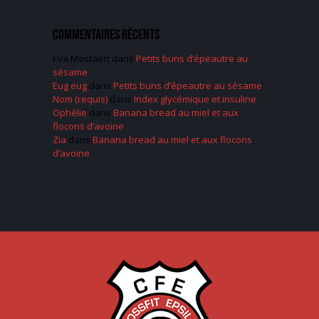
Commentaires récents
Eva Mostaert
dans
Petits buns d’épeautre au
sésame
Eug eug
dans
Petits buns d’épeautre au sésame
Nom (requis)
dans
Index glycémique et insuline
Ophélie
dans
Banana bread au miel et aux
flocons d’avoine
Zia
dans
Banana bread au miel et aux flocons
d’avoine