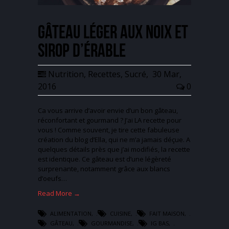
Gâteau léger aux noix et
sirop d’érable
Nutrition
,
Recettes
,
Sucré
,
30 Mar,
2016
0
Ca vous arrive d’avoir envie d’un bon gâteau,
réconfortant et gourmand ? J’ai LA recette pour
vous ! Comme souvent, je tire cette fabuleuse
création du blog d’Ella, qui ne m’a jamais déçue. A
quelques détails près que j’ai modifiés, la recette
est identique. Ce gâteau est d’une légèreté
surprenante, notamment grâce aux blancs
d’oeufs…
Read More →
ALIMENTATION
,
CUISINE
,
FAIT MAISON
,
GÂTEAU
,
GOURMANDISE
,
IG BAS
,