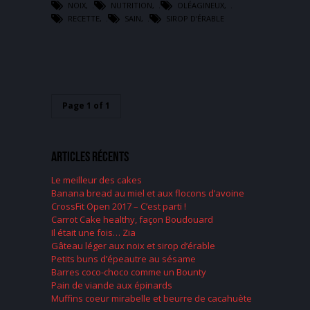
NOIX
,
NUTRITION
,
OLÉAGINEUX
,
RECETTE
,
SAIN
,
SIROP D'ÉRABLE
Page 1 of 1
Articles récents
Le meilleur des cakes
Banana bread au miel et aux flocons d’avoine
CrossFit Open 2017 – C’est parti !
Carrot Cake healthy, façon Boudouard
Il était une fois… Zia
Gâteau léger aux noix et sirop d’érable
Petits buns d’épeautre au sésame
Barres coco-choco comme un Bounty
Pain de viande aux épinards
Muffins coeur mirabelle et beurre de cacahuète