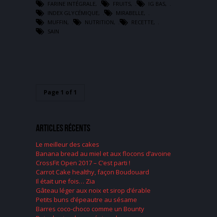
FARINE INTÉGRALE
,
FRUITS
,
IG BAS
,
INDEX GLYCÉMIQUE
,
MIRABELLE
,
MUFFIN
,
NUTRITION
,
RECETTE
,
SAIN
Page 1 of 1
Articles récents
Le meilleur des cakes
Banana bread au miel et aux flocons d’avoine
CrossFit Open 2017 – C’est parti !
Carrot Cake healthy, façon Boudouard
Il était une fois… Zia
Gâteau léger aux noix et sirop d’érable
Petits buns d’épeautre au sésame
Barres coco-choco comme un Bounty