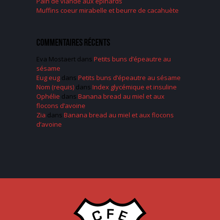
Pain de viande aux épinards
Muffins coeur mirabelle et beurre de cacahuète
Commentaires récents
Eva Mostaert
dans
Petits buns d’épeautre au
sésame
Eug eug
dans
Petits buns d’épeautre au sésame
Nom (requis)
dans
Index glycémique et insuline
Ophélie
dans
Banana bread au miel et aux
flocons d’avoine
Zia
dans
Banana bread au miel et aux flocons
d’avoine