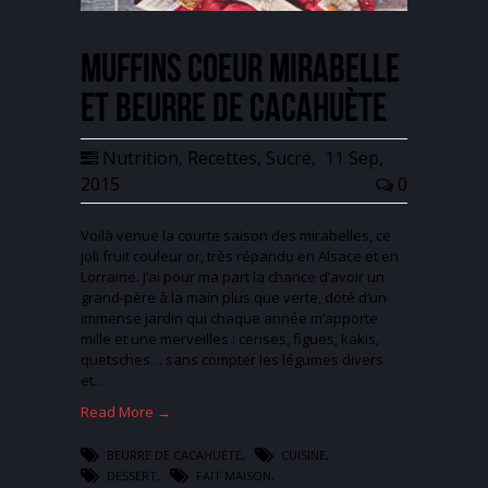
Muffins coeur mirabelle
et beurre de cacahuète
Nutrition
,
Recettes
,
Sucré
,
11 Sep,
2015
0
Voilà venue la courte saison des mirabelles, ce
joli fruit couleur or, très répandu en Alsace et en
Lorraine. J’ai pour ma part la chance d’avoir un
grand-père à la main plus que verte, doté d’un
immense jardin qui chaque année m’apporte
mille et une merveilles : cerises, figues, kakis,
quetsches… sans compter les légumes divers
et…
Read More →
BEURRE DE CACAHUÈTE
,
CUISINE
,
DESSERT
,
FAIT MAISON
,